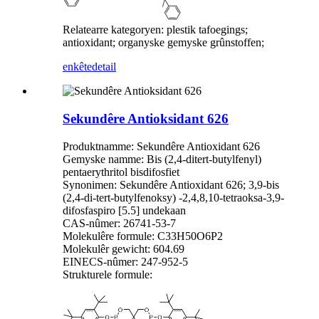
Relatearre kategoryen: plestik tafoegings;
antioxidant; organyske gemyske grûnstoffen;
enkête
detail
Sekundêre Antioksidant 626
Produktnamme: Sekundêre Antioxidant 626
Gemyske namme: Bis (2,4-ditert-butylfenyl)
pentaerythritol bisdifosfiet
Synonimen: Sekundêre Antioxidant 626; 3,9-bis
(2,4-di-tert-butylfenoksy) -2,4,8,10-tetraoksa-3,9-
difosfaspiro [5.5] undekaan
CAS-nûmer: 26741-53-7
Molekulêre formule: C33H50O6P2
Molekulêr gewicht: 604.69
EINECS-nûmer: 247-952-5
Strukturele formule: