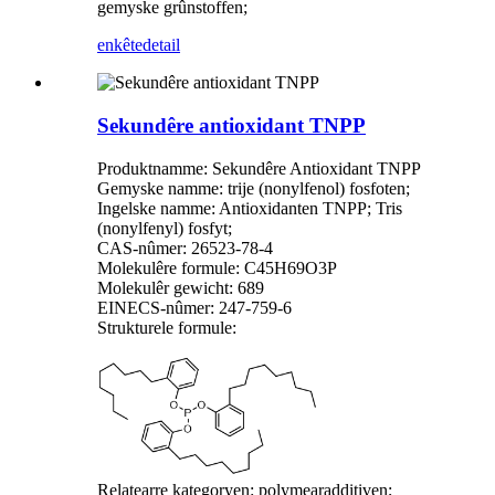
gemyske grûnstoffen;
enkête
detail
Sekundêre antioxidant TNPP
Produktnamme: Sekundêre Antioxidant TNPP
Gemyske namme: trije (nonylfenol) fosfoten;
Ingelske namme: Antioxidanten TNPP; Tris
(nonylfenyl) fosfyt;
CAS-nûmer: 26523-78-4
Molekulêre formule: C45H69O3P
Molekulêr gewicht: 689
EINECS-nûmer: 247-759-6
Strukturele formule:
Relatearre kategoryen: polymearadditiven;