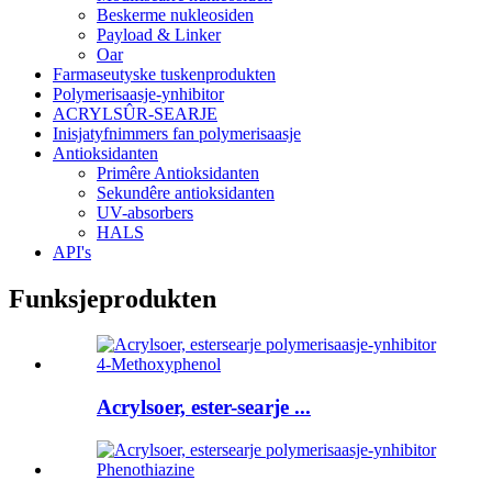
Beskerme nukleosiden
Payload & Linker
Oar
Farmaseutyske tuskenprodukten
Polymerisaasje-ynhibitor
ACRYLSÛR-SEARJE
Inisjatyfnimmers fan polymerisaasje
Antioksidanten
Primêre Antioksidanten
Sekundêre antioksidanten
UV-absorbers
HALS
API's
Funksjeprodukten
Acrylsoer, ester-searje ...