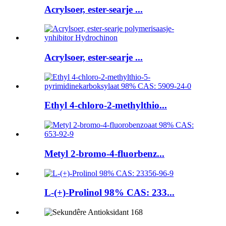
Acrylsoer, ester-searje ...
Acrylsoer, ester-searje ...
Ethyl 4-chloro-2-methylthio...
Metyl 2-bromo-4-fluorbenz...
L-(+)-Prolinol 98% CAS: 233...