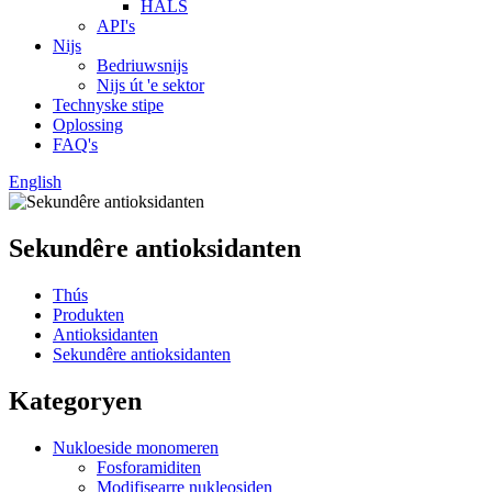
HALS
API's
Nijs
Bedriuwsnijs
Nijs út 'e sektor
Technyske stipe
Oplossing
FAQ's
English
Sekundêre antioksidanten
Thús
Produkten
Antioksidanten
Sekundêre antioksidanten
Kategoryen
Nukloeside monomeren
Fosforamiditen
Modifisearre nukleosiden