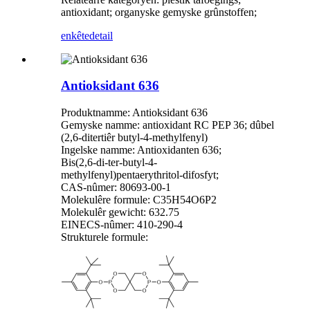
antioxidant; organyske gemyske grûnstoffen;
enkête
detail
Antioksidant 636
Produktnamme: Antioksidant 636
Gemyske namme: antioxidant RC PEP 36; dûbel
(2,6-ditertiêr butyl-4-methylfenyl)
Ingelske namme: Antioxidanten 636;
Bis(2,6-di-ter-butyl-4-
methylfenyl)pentaerythritol-difosfyt;
CAS-nûmer: 80693-00-1
Molekulêre formule: C35H54O6P2
Molekulêr gewicht: 632.75
EINECS-nûmer: 410-290-4
Strukturele formule: