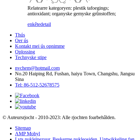
Relatearre kategoryen: plestik tafoegings;
antioxidant; organyske gemyske grûnstoffen;
enkête
detail
Thús
Oer ús
Kontakt mei ús opnimme
Oplossing
Technyske stipe
nvchem@hotmail.com
No.20 Haiping Rd, Fushan, haiyu Town, Changshu, Jiangsu
Sina
Tel: 86-512-52678575
© Auteursrjocht - 2010-2023: Alle rjochten foarbehâlden.
Sitemap
AMP Mobyl
Lyts nukleïnezuur
,
Beskerme nukleosiden
,
Untwikkeling fan