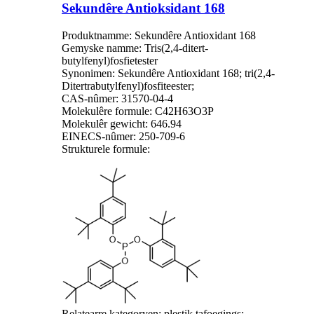
Sekundêre Antioksidant 168
Produktnamme: Sekundêre Antioxidant 168
Gemyske namme: Tris(2,4-ditert-
butylfenyl)fosfietester
Synonimen: Sekundêre Antioxidant 168; tri(2,4-
Ditertrabutylfenyl)fosfiteester;
CAS-nûmer: 31570-04-4
Molekulêre formule: C42H63O3P
Molekulêr gewicht: 646.94
EINECS-nûmer: 250-709-6
Strukturele formule:
Relatearre kategoryen: plestik tafoegings;