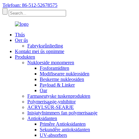
Telefoan: 86-512-52678575
Thús
Oer ús
Fabryksrûnlieding
Kontakt mei ús opnimme
Produkten
Nukloeside monomeren
Fosforamiditen
Modifisearre nukleosiden
Beskerme nukleosiden
Payload & Linker
Oar
Farmaseutyske tuskenprodukten
Polymerisaasje-ynhibitor
ACRYLSÛR-SEARJE
Inisjatyfnimmers fan polymerisaasje
Antioksidanten
Primêre Antioksidanten
Sekundêre antioksidanten
UV-absorbers