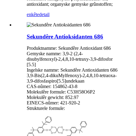
antioxidant; organyske gemyske grûnstoffen;
enkête
detail
Sekundêre Antioksidanten 686
Produktnamme: Sekundêre Antioxidant 686
Gemyske namme: 3,9-2 (2,4-
disubylfenoxyl)-2,4,8,10-tetraxy-3,9-difosfor
[5.5]
Ingelske namme: Sekundêre Antioxidanten 686
3,9-Bis(2,4-dikuMylfenoxy)-2,4,8,10-tetraoxa-
3,9-difosfaspiro[5.5]undekaan
CAS-nûmer: 154862-43-8
Molekulêre formule: C53H58O6P2
Molekulêr gewicht: 852.97
EINECS-nûmer: 421-920-2
Strukturele formule: