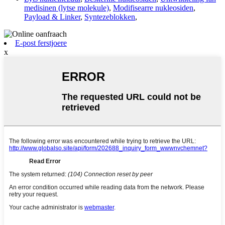
medisinen (lytse molekule)
,
Modifisearre nukleosiden
,
Payload & Linker
,
Syntezeblokken
,
E-post ferstjoere
x