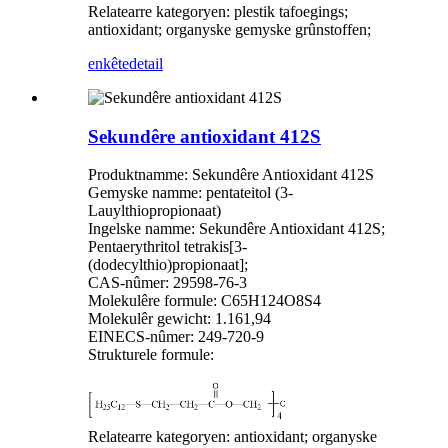
Relatearre kategoryen: plestik tafoegings;
antioxidant; organyske gemyske grûnstoffen;
enkête
detail
Sekundêre antioxidant 412S
Produktnamme: Sekundêre Antioxidant 412S
Gemyske namme: pentateitol (3-
Lauylthiopropionaat)
Ingelske namme: Sekundêre Antioxidant 412S;
Pentaerythritol tetrakis[3-
(dodecylthio)propionaat];
CAS-nûmer: 29598-76-3
Molekulêre formule: C65H124O8S4
Molekulêr gewicht: 1.161,94
EINECS-nûmer: 249-720-9
Strukturele formule:
Relatearre kategoryen: antioxidant; organyske