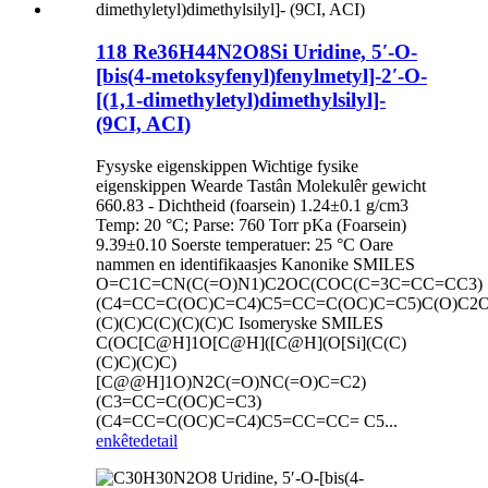
118 Re36H44N2O8Si Uridine, 5′-O-
[bis(4-metoksyfenyl)fenylmetyl]-2′-O-
[(1,1-dimethyletyl)dimethylsilyl]-
(9CI, ACI)
Fysyske eigenskippen Wichtige fysike
eigenskippen Wearde Tastân Molekulêr gewicht
660.83 - Dichtheid (foarsein) 1.24±0.1 g/cm3
Temp: 20 °C; Parse: 760 Torr pKa (Foarsein)
9.39±0.10 Soerste temperatuer: 25 °C Oare
nammen en identifikaasjes Kanonike SMILES
O=C1C=CN(C(=O)N1)C2OC(COC(C=3C=CC=CC3)
(C4=CC=C(OC)C=C4)C5=CC=C(OC)C=C5)C(O)C2O[
(C)(C)C(C)(C)(C)C Isomeryske SMILES
C(OC[C@H]1O[C@H]([C@H](O[Si](C(C)
(C)C)(C)C)
[C@@H]1O)N2C(=O)NC(=O)C=C2)
(C3=CC=C(OC)C=C3)
(C4=CC=C(OC)C=C4)C5=CC=CC= C5...
enkête
detail