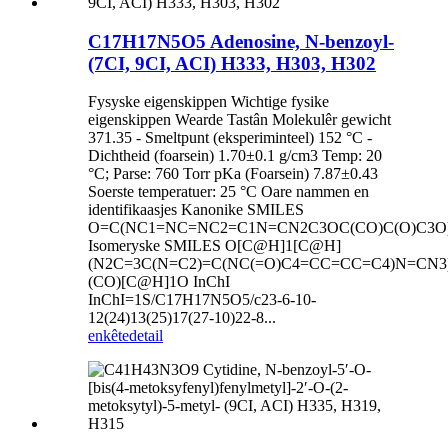
C17H17N5O5 Adenosine, N-benzoyl-
(7CI, 9CI, ACI) H333, H303, H302
Fysyske eigenskippen Wichtige fysike
eigenskippen Wearde Tastân Molekulêr gewicht
371.35 - Smeltpunt (eksperiminteel) 152 °C -
Dichtheid (foarsein) 1.70±0.1 g/cm3 Temp: 20
°C; Parse: 760 Torr pKa (Foarsein) 7.87±0.43
Soerste temperatuer: 25 °C Oare nammen en
identifikaasjes Kanonike SMILES
O=C(NC1=NC=NC2=C1N=CN2C3OC(CO)C(O)C3O
Isomeryske SMILES O[C@H]1[C@H]
(N2C=3C(N=C2)=C(NC(=O)C4=CC=CC=C4)N=CN3
(CO)[C@H]1O InChI
InChI=1S/C17H17N5O5/c23-6-10-
12(24)13(25)17(27-10)22-8...
enkête
detail