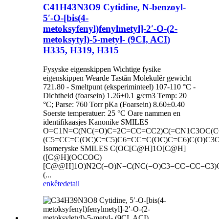
C41H43N3O9 Cytidine, N-benzoyl-
5′-O-[bis(4-
metoksyfenyl)fenylmetyl]-2′-O-(2-
metoksytyl)-5-metyl- (9CI, ACI)
H335, H319, H315
Fysyske eigenskippen Wichtige fysike
eigenskippen Wearde Tastân Molekulêr gewicht
721.80 - Smeltpunt (eksperiminteel) 107-110 °C -
Dichtheid (foarsein) 1.26±0.1 g/cm3 Temp: 20
°C; Parse: 760 Torr pKa (Foarsein) 8.60±0.40
Soerste temperatuer: 25 °C Oare nammen en
identifikaasjes Kanonike SMILES
O=C1N=C(NC(=O)C=2C=CC=CC2)C(=CN1C3OC(C
(C5=CC=C(OC)C=C5)C6=CC=C(OC)C=C6)C(O)C3
Isomeryske SMILES C(OC[C@H]1O[C@H]
([C@H](OCCOC)
[C@@H]1O)N2C(=O)N=C(NC(=O)C3=CC=CC=C3)C
(...
enkête
detail