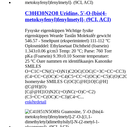
C30H30N2O8 Uridine, 5′-O-[bis(4-
metoksyfenyl)fenylmetyl]- (9CI, ACI)
Fysyske eigenskippen Wichtige fysike
eigenskippen Wearde Tastân Molekulêr gewicht
546.57 - Smeltpunt (eksperiminteel) 111-112 °C
Oplosmiddel: Ethylasetaat Dichtheid (foarsein)
1.343±0.06 g/cm3 Temp: 20 °C; Parse: 760 Torr
pKa (Foarsein) 9.39±0.10 Soerste temperatuer:
25 °C Oare nammen en identifikaasjes Kanonike
SMILES
O=C1C=CN(C(=O)N1)C2OC(COC(C=3C=CC=CC3)
(C4=CC=C(OC)C=C4)C5=CC=C(OC)C=C5)C(O)C2
Isomeryske SMILES C(OC[C@H]1O[C@H]
([C@H](O)
[C@@H]1O)N2C(=O)NC(=O)C=C2)
(C3=CC=C(OC)C=C3)(C4=C...
enkête
detail