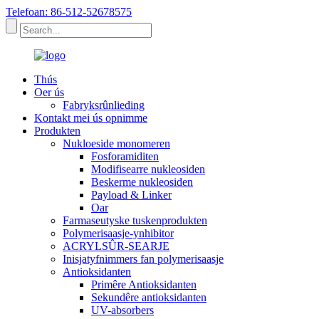
Telefoan: 86-512-52678575
Thús
Oer ús
Fabryksrûnlieding
Kontakt mei ús opnimme
Produkten
Nukloeside monomeren
Fosforamiditen
Modifisearre nukleosiden
Beskerme nukleosiden
Payload & Linker
Oar
Farmaseutyske tuskenprodukten
Polymerisaasje-ynhibitor
ACRYLSÛR-SEARJE
Inisjatyfnimmers fan polymerisaasje
Antioksidanten
Primêre Antioksidanten
Sekundêre antioksidanten
UV-absorbers