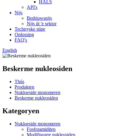
HALS
API's
Nijs
Bedriuwsnijs
Nijs út 'e sektor
Technyske stipe
Oplossing
FAQ's
English
Beskerme nukleosiden
Thús
Produkten
Nukloeside monomeren
Beskerme nukleosiden
Kategoryen
Nukloeside monomeren
Fosforamiditen
Modifisearre nukleosiden