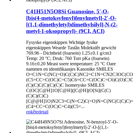
C41H51N5O8Si Guanosine, 5′-O-
[bis(4-metoksyfenyl)fenylmetyl]-2′-O-
[(1,1-dimethyletyl)dimethylsilyl]-N-(2-
metyl-1-oksopropyl)- (9CI, ACI)
Fysyske eigenskippen Wichtige fysike
eigenskippen Wearde Tastân Molekulêr gewicht
769.96 - Dichtheid (foarsein) 1.25±0.1 g/cm3
Temp: 20 °C; Druk: 760 Torr pKa (foarsein)
9.16±0.20 Meast soere temperatuer: 25 °C Oare
nammen en identifikaasjes Kanonike SMILES
O=C1N=C(NC(=O)C(C)C)NC2=C1N=CN2C3OC(CO
(C5=CC=C(OC)C=C5)C6=CC=C(OC)C=C6)C(O)C3O[
(C)(C)C(C)(C)(C)C Isomeryske SMILES
C(OC[C@H]1O[C@H]([C@H](O[Si](C(C)
(C)C)(C)C)
[C@@H]1O)N2C3=C(N=C2)C(=O)N=C(NC(C(C)C)=
(C4=CC=C(OC)C=C4)(C5=...
enkête
detail