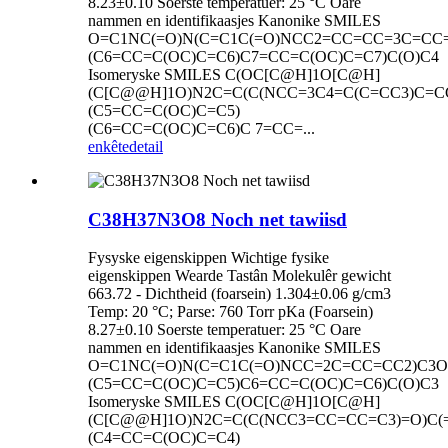
8.23±0.10 Soerste temperatuer: 25 °C Oare
nammen en identifikaasjes Kanonike SMILES
O=C1NC(=O)N(C=C1C(=O)NCC2=CC=CC=3C=CC
(C6=CC=C(OC)C=C6)C7=CC=C(OC)C=C7)C(O)C4
Isomeryske SMILES C(OC[C@H]1O[C@H]
(C[C@@H]1O)N2C=C(C(NCC=3C4=C(C=CC3)C=CC
(C5=CC=C(OC)C=C5)
(C6=CC=C(OC)C=C6)C 7=CC=...
enkête
detail
C38H37N3O8 Noch net tawiisd
Fysyske eigenskippen Wichtige fysike
eigenskippen Wearde Tastân Molekulêr gewicht
663.72 - Dichtheid (foarsein) 1.304±0.06 g/cm3
Temp: 20 °C; Parse: 760 Torr pKa (Foarsein)
8.27±0.10 Soerste temperatuer: 25 °C Oare
nammen en identifikaasjes Kanonike SMILES
O=C1NC(=O)N(C=C1C(=O)NCC=2C=CC=CC2)C3O
(C5=CC=C(OC)C=C5)C6=CC=C(OC)C=C6)C(O)C3
Isomeryske SMILES C(OC[C@H]1O[C@H]
(C[C@@H]1O)N2C=C(C(NCC3=CC=CC=C3)=O)C(
(C4=CC=C(OC)C=C4)