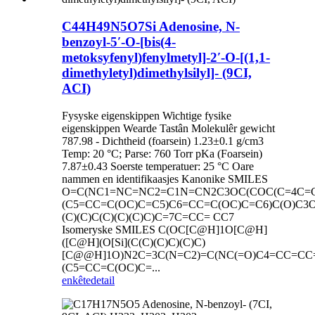
C44H49N5O7Si Adenosine, N-
benzoyl-5′-O-[bis(4-
metoksyfenyl)fenylmetyl]-2′-O-[(1,1-
dimethyletyl)dimethylsilyl]- (9CI,
ACI)
Fysyske eigenskippen Wichtige fysike
eigenskippen Wearde Tastân Molekulêr gewicht
787.98 - Dichtheid (foarsein) 1.23±0.1 g/cm3
Temp: 20 °C; Parse: 760 Torr pKa (Foarsein)
7.87±0.43 Soerste temperatuer: 25 °C Oare
nammen en identifikaasjes Kanonike SMILES
O=C(NC1=NC=NC2=C1N=CN2C3OC(COC(C=4C=
(C5=CC=C(OC)C=C5)C6=CC=C(OC)C=C6)C(O)C3O[
(C)(C)C(C)(C)(C)C)C=7C=CC= CC7
Isomeryske SMILES C(OC[C@H]1O[C@H]
([C@H](O[Si](C(C)(C)C)(C)C)
[C@@H]1O)N2C=3C(N=C2)=C(NC(=O)C4=CC=CC
(C5=CC=C(OC)C=...
enkête
detail