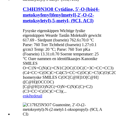
C34H39N3O8 Cytidine, 5′-O-[bis(4-
metoksyfenyl)fenylmetyl]-2′-O-(2-
metoksyletyl)-5-metyl- (9CI, ACI)
Fysyske eigenskippen Wichtige fysike
eigenskippen Wearde Tastân Molekulêr gewicht
617.69 - Siedpunt (foarsein) 762.6±70.0 °C
Parse: 760 Torr Tichtheid (foarsein) 1.27±0.1
g/cm3 Temp: 20 °C; Parse: 760 Torr pKa
(Foarsein) 13.31±0.70 Soerste temperatuer: 25
°C Oare nammen en identifikaasjes Kanonike
SMILES
O=C1N=C(N)C(=CN1C2OC(COC(C=3C=CC=CC3)
(C4=CC=C(OC)C=C4)C5=CC=C(OC)C=C5)C(O)C2
Isomeryske SMILES C(OC[C@H]1O[C@H]
([C@H](OCCOC)
[C@@H]1O)N2C(=O)N=C(N)C(C)=C2)
(C3=CC=C(OC)C=C3)(...
enkête
detail