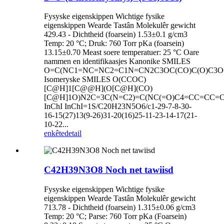
Fysyske eigenskippen Wichtige fysike
eigenskippen Wearde Tastân Molekulêr gewicht
429.43 - Dichtheid (foarsein) 1.53±0.1 g/cm3
Temp: 20 °C; Druk: 760 Torr pKa (foarsein)
13.15±0.70 Meast soere temperatuer: 25 °C Oare
nammen en identifikaasjes Kanonike SMILES
O=C(NC1=NC=NC2=C1N=CN2C3OC(CO)C(O)C3
Isomeryske SMILES O(CCOC)
[C@H]1[C@@H](O[C@H](CO)
[C@H]1O)N2C=3C(N=C2)=C(NC(=O)C4=CC=CC=
InChI InChI=1S/C20H23N5O6/c1-29-7-8-30-
16-15(27)13(9-26)31-20(16)25-11-23-14-17(21-
10-22...
enkête
detail
C42H39N3O8 Noch net tawiisd
Fysyske eigenskippen Wichtige fysike
eigenskippen Wearde Tastân Molekulêr gewicht
713.78 - Dichtheid (foarsein) 1.315±0.06 g/cm3
Temp: 20 °C; Parse: 760 Torr pKa (Foarsein)