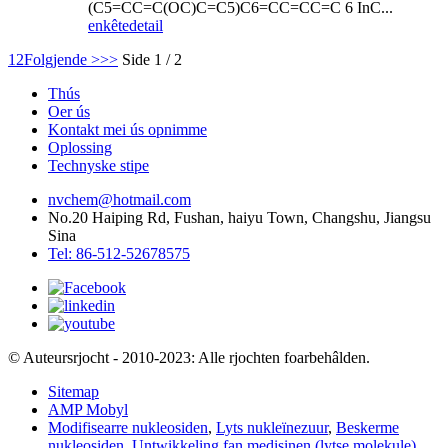
(C5=CC=C(OC)C=C5)C6=CC=CC=C 6 InC...
enkête
detail
1
2
Folgjende >
>>
Side 1 / 2
Thús
Oer ús
Kontakt mei ús opnimme
Oplossing
Technyske stipe
nvchem@hotmail.com
No.20 Haiping Rd, Fushan, haiyu Town, Changshu, Jiangsu
Sina
Tel: 86-512-52678575
© Auteursrjocht - 2010-2023: Alle rjochten foarbehâlden.
Sitemap
AMP Mobyl
Modifisearre nukleosiden
,
Lyts nukleïnezuur
,
Beskerme
nukleosiden
,
Untwikkeling fan medisinen (lytse molekule)
,