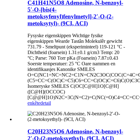
C41H41N5O8 Adenosine, N-benzoyl-
5′-O-[bis(4-
metoksyfenyl)fenylmetyl]-2′-O-(2-
metoksytyl)- (9CI, ACI)
Fysyske eigenskippen Wichtige fysike
eigenskippen Wearde Tastân Molekulêr gewicht
731.79 - Smeltpunt (eksperiminteel) 119-121 °C -
Dichtheid (foarsein) 1.31±0.1 g/cm3 Temp: 20
°C; Parse: 760 Torr pKa (Foarsein) 7.87±0.43
Soerste temperatuer: 25 °C Oare nammen en
identifikaasjes Kanonike SMILES
O=C(NC1=NC=NC2=C1N=CN2C3OC(COC(C=4C=
(C5=CC=C(OC)C=C5)C6=CC=C(OC)C=C6)C(O)C
Isomeryske SMILES C(OC[C@H]1O[C@H]
([C@H](OCCOC)
[C@@H]1O)N2C=3C(N=C2)=C(NC(=O)C4=CC=CC=
enkête
detail
C20H23N5O6 Adenosine, N-benzoyl-
2′-O-(2-metoksyethyl)- (9CI, ACI)