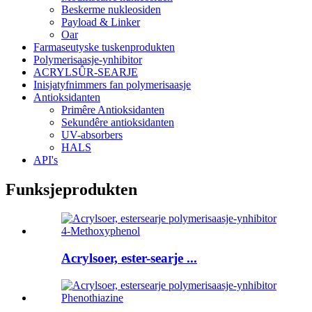
Beskerme nukleosiden
Payload & Linker
Oar
Farmaseutyske tuskenprodukten
Polymerisaasje-ynhibitor
ACRYLSÛR-SEARJE
Inisjatyfnimmers fan polymerisaasje
Antioksidanten
Primêre Antioksidanten
Sekundêre antioksidanten
UV-absorbers
HALS
API's
Funksjeprodukten
Acrylsoer, ester-searje ...