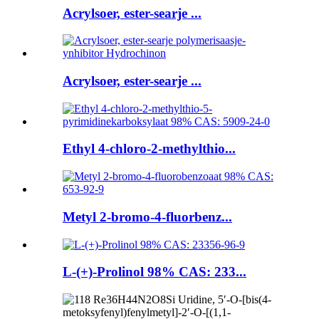
Acrylsoer, ester-searje ...
Acrylsoer, ester-searje ...
Ethyl 4-chloro-2-methylthio...
Metyl 2-bromo-4-fluorbenz...
L-(+)-Prolinol 98% CAS: 233...