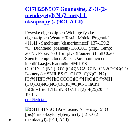
C17H25N5O7 Guanosine, 2′-O-(2-
metoksyetyl)-N-(2-metyl-1-
oksopropyl)- (9CI, A CI)
Fysyske eigenskippen Wichtige fysike
eigenskippen Wearde Tastân Molekulêr gewicht
411.41 - Smeltpunt (eksperiminteel) 137-139.2
°C - Dichtheid (foarsein) 1.60±0.1 g/cm3 Temp:
20 °C; Parse: 760 Torr pKa (Foarsein) 8.68±0.20
Soerste temperatuer: 25 °C Oare nammen en
identifikaasjes Kanonike SMILES
O=C1N=C(NC(=O)C(C)C)NC2=C1N=CN2C3OC(C
Isomeryske SMILES O=C1C2=C(N(C=N2)
[C@H]3[C@H](OCCOC)[C@H](O)[C@@H]
(CO)O3)NC(NC(C(C)C)=O)=N1 InChI
InChI=1S/C17H25N5O7/c1-8(2)14(25)20-17-
19-1...
enkête
detail